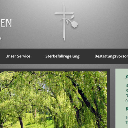
B
S
R
0
T
T