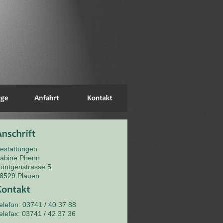
estattungen
abine Phenn
öntgenstrasse 5
8529 Plauen
elefon: 03741 / 40 37 88
elefax: 03741 / 42 37 36