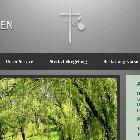
B
S
R
0
T
T