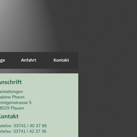
estattungen
abine Phenn
öntgenstrasse 5
8529 Plauen
elefon: 03741 / 40 37 88
elefax: 03741 / 42 37 36