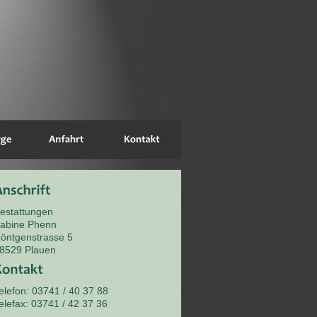
estattungen
abine Phenn
öntgenstrasse 5
8529 Plauen
elefon: 03741 / 40 37 88
elefax: 03741 / 42 37 36