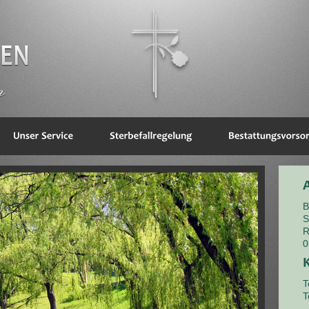
B
S
R
0
T
T