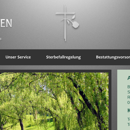
B
S
R
0
T
T