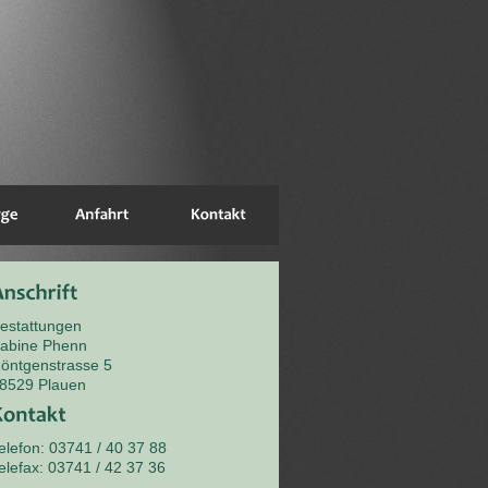
estattungen
abine Phenn
öntgenstrasse 5
8529 Plauen
elefon: 03741 / 40 37 88
elefax: 03741 / 42 37 36