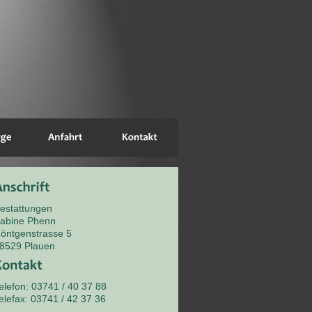
estattungen
abine Phenn
öntgenstrasse 5
8529 Plauen
elefon: 03741 / 40 37 88
elefax: 03741 / 42 37 36