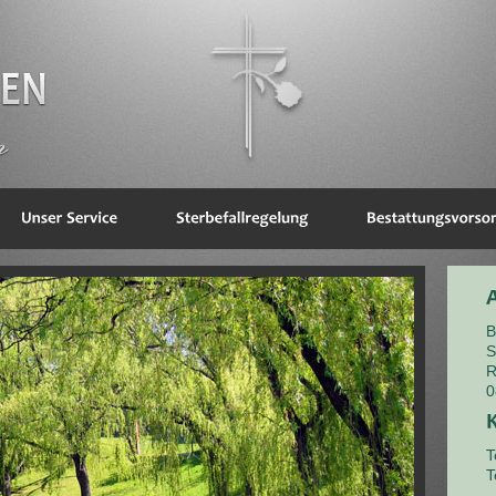
B
S
R
0
T
T