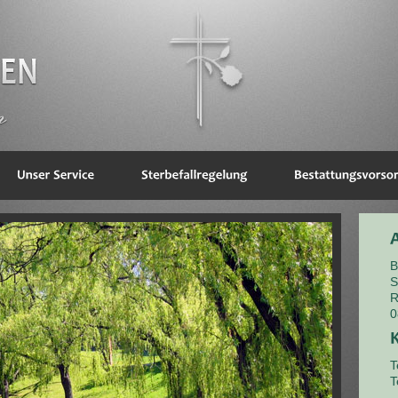
B
S
R
0
T
T