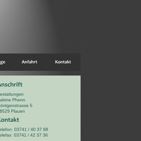
estattungen
abine Phenn
öntgenstrasse 5
8529 Plauen
elefon: 03741 / 40 37 88
elefax: 03741 / 42 37 36