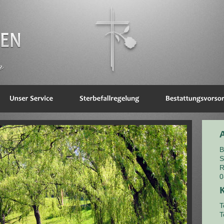
B
S
R
0
T
T