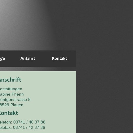
estattungen
abine Phenn
öntgenstrasse 5
8529 Plauen
elefon: 03741 / 40 37 88
elefax: 03741 / 42 37 36