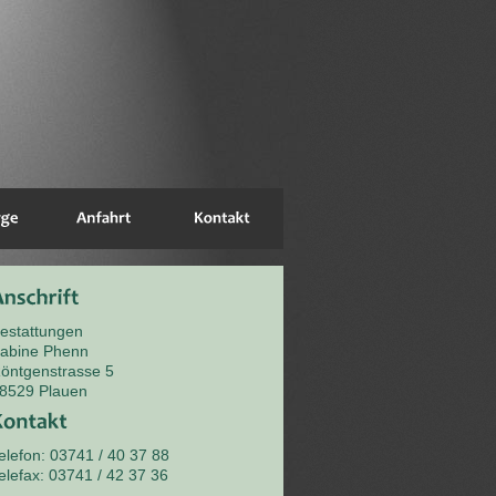
estattungen
abine Phenn
öntgenstrasse 5
8529 Plauen
elefon: 03741 / 40 37 88
elefax: 03741 / 42 37 36