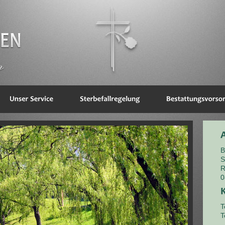
B
S
R
0
T
T