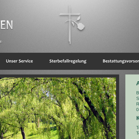
B
S
R
0
T
T