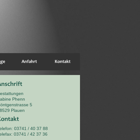
estattungen
abine Phenn
öntgenstrasse 5
8529 Plauen
elefon: 03741 / 40 37 88
elefax: 03741 / 42 37 36