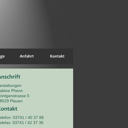
estattungen
abine Phenn
öntgenstrasse 5
8529 Plauen
elefon: 03741 / 40 37 88
elefax: 03741 / 42 37 36