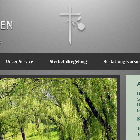
B
S
R
0
T
T