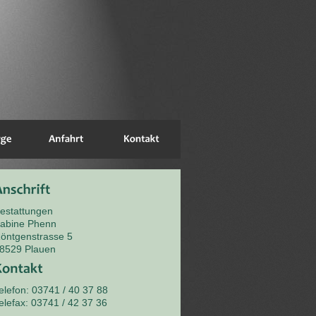
estattungen
abine Phenn
öntgenstrasse 5
8529 Plauen
elefon: 03741 / 40 37 88
elefax: 03741 / 42 37 36