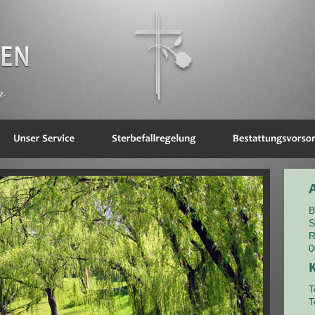
B
S
R
0
T
T