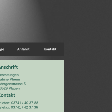
estattungen
abine Phenn
öntgenstrasse 5
8529 Plauen
elefon: 03741 / 40 37 88
elefax: 03741 / 42 37 36