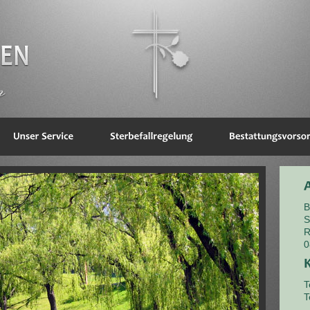
B
S
R
0
T
T