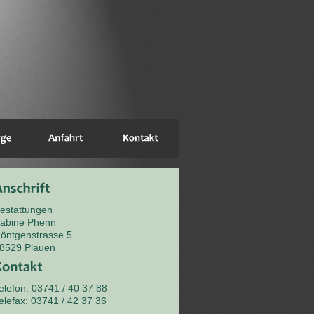
estattungen
abine Phenn
öntgenstrasse 5
8529 Plauen
elefon: 03741 / 40 37 88
elefax: 03741 / 42 37 36