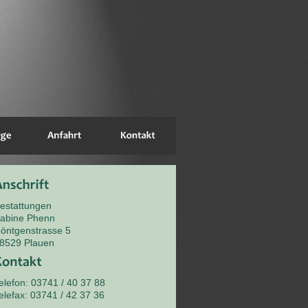
estattungen
abine Phenn
öntgenstrasse 5
8529 Plauen
elefon: 03741 / 40 37 88
elefax: 03741 / 42 37 36