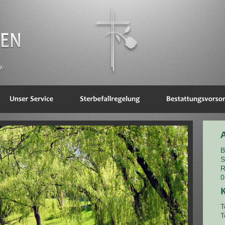
B
S
R
0
T
T