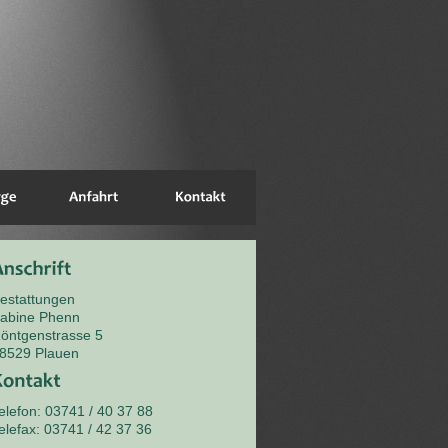
estattungen
abine Phenn
öntgenstrasse 5
8529 Plauen
elefon: 03741 / 40 37 88
elefax: 03741 / 42 37 36