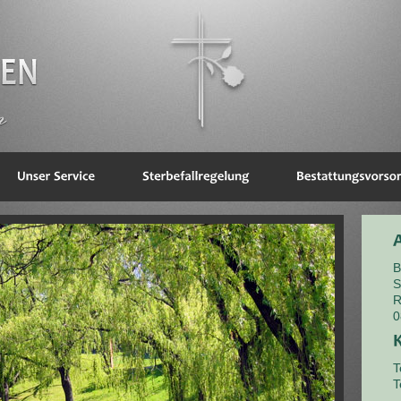
B
S
R
0
T
T