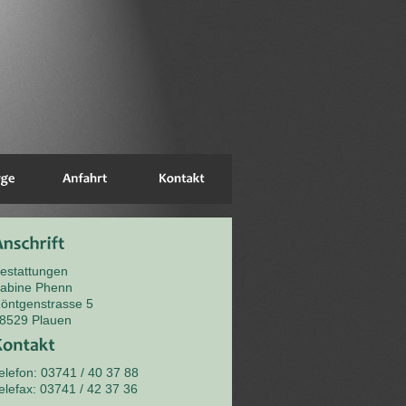
estattungen
abine Phenn
öntgenstrasse 5
8529 Plauen
elefon: 03741 / 40 37 88
elefax: 03741 / 42 37 36