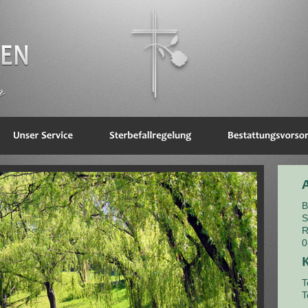
B
S
R
0
T
T