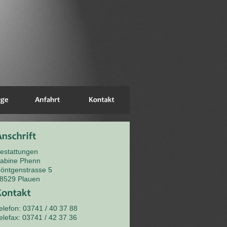
estattungen
abine Phenn
öntgenstrasse 5
8529 Plauen
elefon: 03741 / 40 37 88
elefax: 03741 / 42 37 36