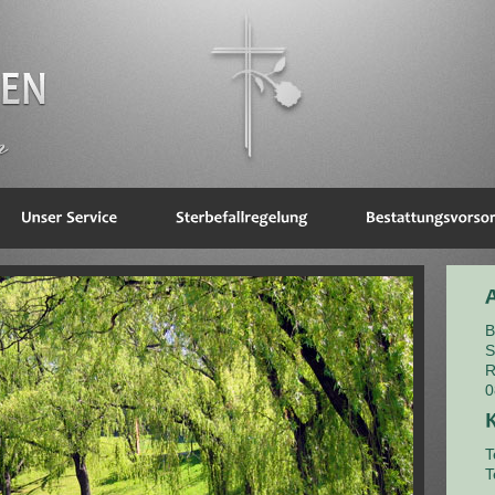
B
S
R
0
T
T